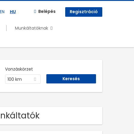
Belépés
EN
HU
Regisztráció
Munkáltatóknak
Vonzáskörzet
100 km
unkáltatók