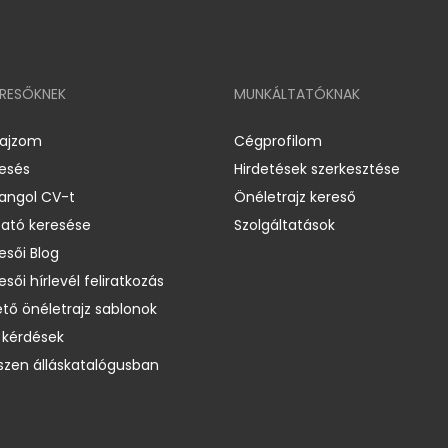
ERESŐKNEK
MUNKÁLTATÓKNAK
rajzom
Cégprofilom
resés
Hirdetések szerkesztése
 angol CV-t
Önéletrajz kereső
ató keresése
Szolgáltatások
esői Blog
esői hírlevél feliratkozás
ető önéletrajz sablonok
 kérdések
zen álláskatalógusban