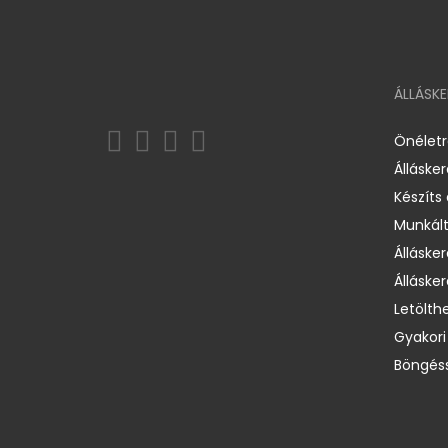
ÁLLÁSK
Önélet
Álláske
Készíts
Munkált
Állásker
Állásker
Letölth
Gyakori
Böngéss