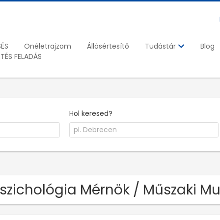
SÉS
Önéletrajzom
Állásértesítő
Blog
Tudástár
ETÉS FELADÁS
Hol keresed?
Pszichológia Mérnök / Műszaki M