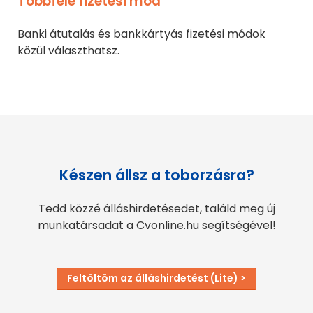
Többféle fizetési mód
Banki átutalás és bankkártyás fizetési módok
közül választhatsz.
Készen állsz a toborzásra?
Tedd közzé álláshirdetésedet, találd meg új
munkatársadat a Cvonline.hu segítségével!
Feltöltöm az álláshirdetést (Lite) >