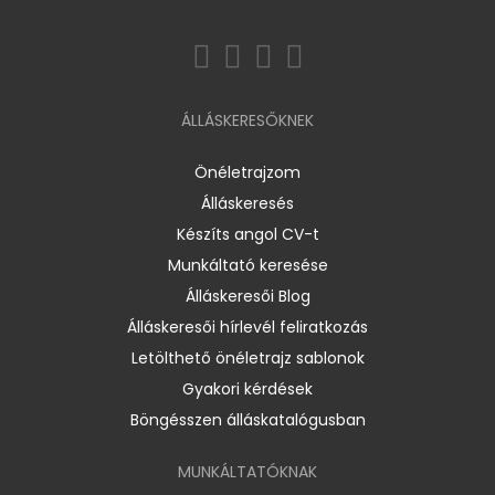
ÁLLÁSKERESŐKNEK
Önéletrajzom
Álláskeresés
Készíts angol CV-t
Munkáltató keresése
Álláskeresői Blog
Álláskeresői hírlevél feliratkozás
Letölthető önéletrajz sablonok
Gyakori kérdések
Böngésszen álláskatalógusban
MUNKÁLTATÓKNAK