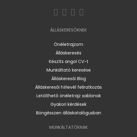
ÁLLÁSKERESŐKNEK
Önéletrajzom
Álláskeresés
Készíts angol CV-t
Munkáltató keresése
Álláskeresői Blog
Álláskeresői hírlevél feliratkozás
Letölthető önéletrajz sablonok
Gyakori kérdések
Böngésszen álláskatalógusban
MUNKÁLTATÓKNAK