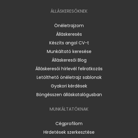
ÁLLÁSKERESŐKNEK
Önéletrajzom
Álláskeresés
Készíts angol CV-t
Munkáltató keresése
Álláskeresői Blog
Álláskeresői hírlevél feliratkozás
Letölthető önéletrajz sablonok
Gyakori kérdések
Böngésszen álláskatalógusban
MUNKÁLTATÓKNAK
Cégprofilom
Hirdetések szerkesztése