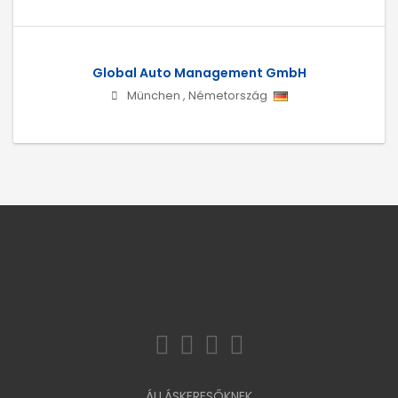
Global Auto Management GmbH
München
,
Németország
ÁLLÁSKERESŐKNEK