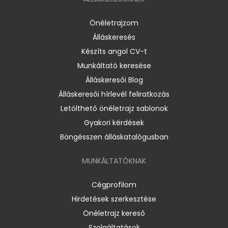
Önéletrajzom
Álláskeresés
Készíts angol CV-t
Munkáltató keresése
Álláskeresői Blog
Álláskeresői hírlevél feliratkozás
Letölthető önéletrajz sablonok
Gyakori kérdések
Böngésszen álláskatalógusban
MUNKÁLTATÓKNAK
Cégprofilom
Hirdetések szerkesztése
Önéletrajz kereső
Szolgáltatások