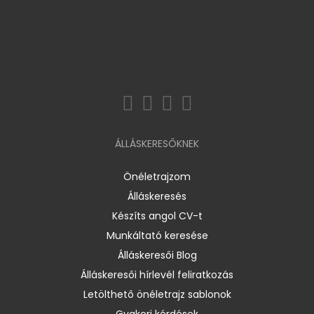
ÁLLÁSKERESŐKNEK
Önéletrajzom
Álláskeresés
Készíts angol CV-t
Munkáltató keresése
Álláskeresői Blog
Álláskeresői hírlevél feliratkozás
Letölthető önéletrajz sablonok
Gyakori kérdések