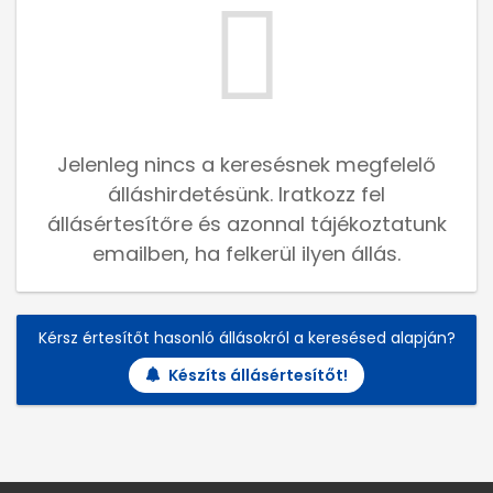
Jelenleg nincs a keresésnek megfelelő
álláshirdetésünk. Iratkozz fel
állásértesítőre és azonnal tájékoztatunk
emailben, ha felkerül ilyen állás.
Kérsz értesítőt hasonló állásokról a keresésed alapján?
Készíts állásértesítőt!