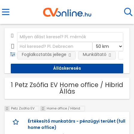
Foglalkoztatás jellege
Munkáltató
Telep
1 Petz Zsófia EV Home office / Hibrid
Állás
Petz Zsófia EV
Home office / Hibrid
Értékesítő munkatárs - pénzügyi terület (full
home office)