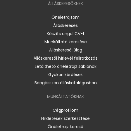
ÁLLÁSKERESŐKNEK
Önéletrajzom
Álláskeresés
Készíts angol CV-t
Munkáltató keresése
Álláskeresői Blog
Álláskeresői hírlevél feliratkozás
Letölthető önéletrajz sablonok
Gyakori kérdések
Böngésszen álláskatalógusban
MUNKÁLTATÓKNAK
Cégprofilom
Hirdetések szerkesztése
Önéletrajz kereső