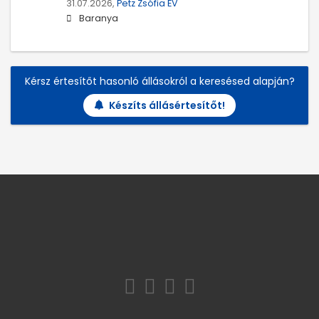
31.07.2026,
Petz Zsófia EV
Baranya
Kérsz értesítőt hasonló állásokról a keresésed alapján?
Készíts állásértesítőt!