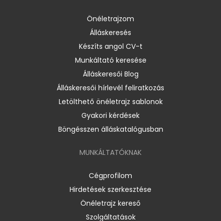
Önéletrajzom
Álláskeresés
Készíts angol CV-t
Munkáltató keresése
Álláskeresői Blog
Álláskeresői hírlevél feliratkozás
Letölthető önéletrajz sablonok
Gyakori kérdések
Böngésszen álláskatalógusban
MUNKÁLTATÓKNAK
Cégprofilom
Hirdetések szerkesztése
Önéletrajz kereső
Szolgáltatások