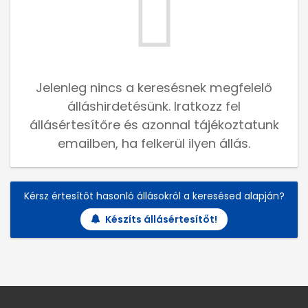
Jelenleg nincs a keresésnek megfelelő
álláshirdetésünk. Iratkozz fel
állásértesítőre és azonnal tájékoztatunk
emailben, ha felkerül ilyen állás.
Kérsz értesítőt hasonló állásokról a keresésed alapján?
Készíts állásértesítőt!