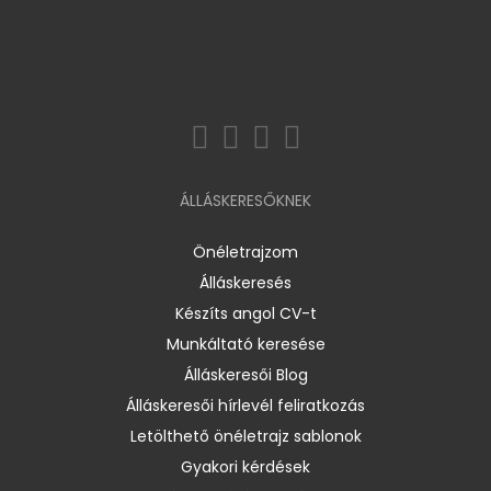
ÁLLÁSKERESŐKNEK
Önéletrajzom
Álláskeresés
Készíts angol CV-t
Munkáltató keresése
Álláskeresői Blog
Álláskeresői hírlevél feliratkozás
Letölthető önéletrajz sablonok
Gyakori kérdések