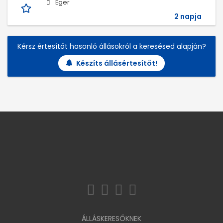
Eger
2 napja
Kérsz értesítőt hasonló állásokról a keresésed alapján?
Készíts állásértesítőt!
ÁLLÁSKERESŐKNEK