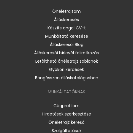
Önéletrajzom
Álláskeresés
Készíts angol CV-t
Munkáltató keresése
Álláskeresői Blog
Álláskeresői hírlevél feliratkozás
Letölthető önéletrajz sablonok
Gyakori kérdések
Böngésszen álláskatalógusban
MUNKÁLTATÓKNAK
Cégprofilom
Hirdetések szerkesztése
Önéletrajz kereső
Szolgáltatások