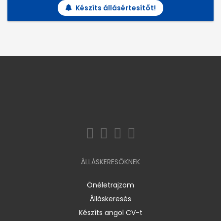
Készíts állásértesítőt!
ÁLLÁSKERESŐKNEK
Önéletrajzom
Álláskeresés
Készíts angol CV-t