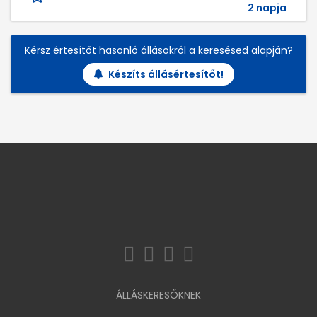
2 napja
Kérsz értesítőt hasonló állásokról a keresésed alapján?
Készíts állásértesítőt!
ÁLLÁSKERESŐKNEK