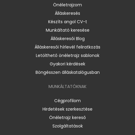
Önéletrajzom
Álláskeresés
Készíts angol CV-t
Munkáltató keresése
Álláskeresői Blog
Álláskeresői hírlevél feliratkozás
Letölthető önéletrajz sablonok
Gyakori kérdések
Böngésszen álláskatalógusban
MUNKÁLTATÓKNAK
Cégprofilom
Hirdetések szerkesztése
Önéletrajz kereső
Szolgáltatások