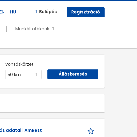
Belépés
EN
HU
Regisztráció
Munkáltatóknak
Vonzáskörzet
50 km
lás adatai | AmRest