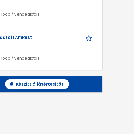
álloda / Vendéglátás
adatai | AmRest
álloda / Vendéglátás
Készíts állásértesítőt!