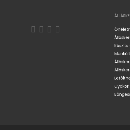
ÁLLÁSK
Önélet
Álláske
Készíts
Munkált
Állásker
Állásker
Letölth
Gyakori
Böngéss