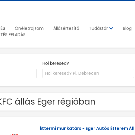
SÉS
Önéletrajzom
Állásértesítő
Blog
Tudástár
ETÉS FELADÁS
Hol keresed?
KFC állás Eger régióban
Éttermi munkatárs - Eger Autós Étterem Ál