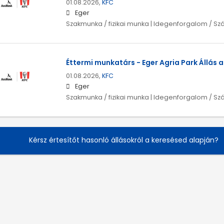
01.08.2026,
KFC
Eger
Szakmunka / fizikai munka | Idegenforgalom / Sz
Éttermi munkatárs - Eger Agria Park Állás 
01.08.2026,
KFC
Eger
Szakmunka / fizikai munka | Idegenforgalom / Sz
Kérsz értesítőt hasonló állásokról a keresésed alapján?