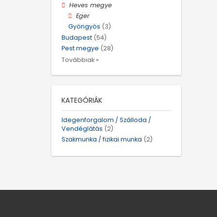
Heves megye
Eger
Gyöngyös
(3)
Budapest
(54)
Pest megye
(28)
Továbbiak »
KATEGÓRIÁK
Idegenforgalom / Szálloda /
Vendéglátás
(2)
Szakmunka / fizikai munka
(2)