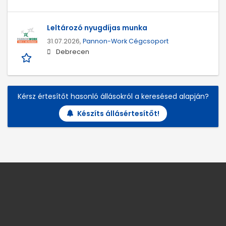
Leltározó nyugdíjas munka
31.07.2026,
Pannon-Work Cégcsoport
Debrecen
Kérsz értesítőt hasonló állásokról a keresésed alapján?
Készíts állásértesítőt!