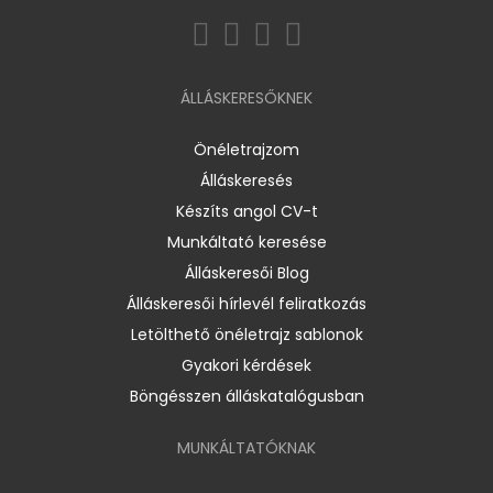
ÁLLÁSKERESŐKNEK
Önéletrajzom
Álláskeresés
Készíts angol CV-t
Munkáltató keresése
Álláskeresői Blog
Álláskeresői hírlevél feliratkozás
Letölthető önéletrajz sablonok
Gyakori kérdések
Böngésszen álláskatalógusban
MUNKÁLTATÓKNAK