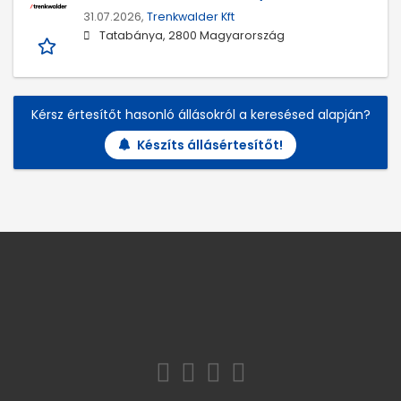
31.07.2026,
Trenkwalder Kft
Tatabánya, 2800 Magyarország
Kérsz értesítőt hasonló állásokról a keresésed alapján?
Készíts állásértesítőt!