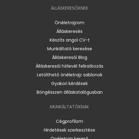
ÁLLÁSKERESŐKNEK
Önéletrajzom
Álláskeresés
Készíts angol CV-t
Munkáltató keresése
Álláskeresői Blog
Álláskeresői hírlevél feliratkozás
Letölthető önéletrajz sablonok
Gyakori kérdések
Böngésszen álláskatalógusban
MUNKÁLTATÓKNAK
Cégprofilom
Hirdetések szerkesztése
Önéletrajz kereső