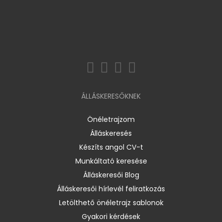
ÁLLÁSKERESŐKNEK
Önéletrajzom
Álláskeresés
Készíts angol CV-t
Munkáltató keresése
Álláskeresői Blog
Álláskeresői hírlevél feliratkozás
Letölthető önéletrajz sablonok
Gyakori kérdések