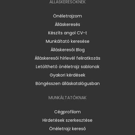
ÁLLÁSKERESŐKNEK
Önéletrajzom
Álláskeresés
Készíts angol CV-t
Munkáltató keresése
Álláskeresői Blog
Álláskeresői hírlevél feliratkozás
Letölthető önéletrajz sablonok
Gyakori kérdések
Böngésszen álláskatalógusban
MUNKÁLTATÓKNAK
Cégprofilom
Hirdetések szerkesztése
Önéletrajz kereső