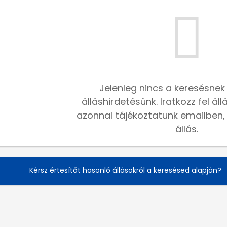
Jelenleg nincs a keresésnek
álláshirdetésünk. Iratkozz fel ál
azonnal tájékoztatunk emailben, h
állás.
Kérsz értesítőt hasonló állásokról a keresésed alapján?