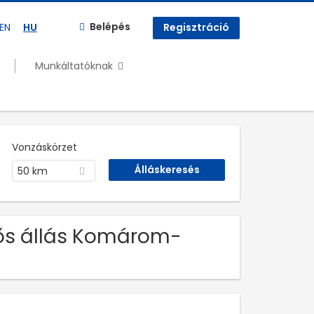
Belépés
EN
HU
Regisztráció
Munkáltatóknak
Vonzáskörzet
50 km
dős állás Komárom-