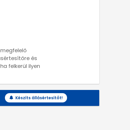
 megfelelő
lásértesítőre és
a felkerül ilyen
Készíts állásértesítőt!