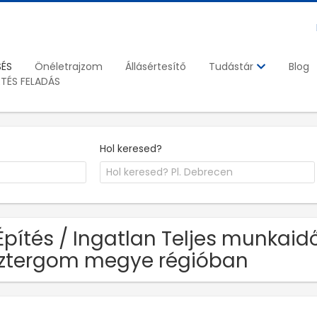
SÉS
Önéletrajzom
Állásértesítő
Blog
Tudástár
ETÉS FELADÁS
Hol keresed?
Építés / Ingatlan Teljes munkai
ztergom megye régióban