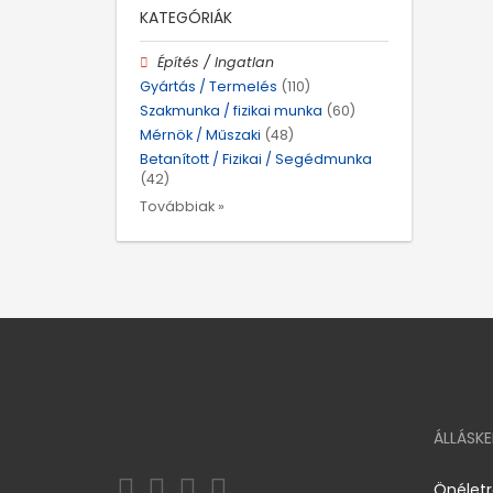
KATEGÓRIÁK
Építés / Ingatlan
Gyártás / Termelés
(110)
Szakmunka / fizikai munka
(60)
Mérnök / Műszaki
(48)
Betanított / Fizikai / Segédmunka
(42)
Továbbiak »
ÁLLÁSK
Önélet