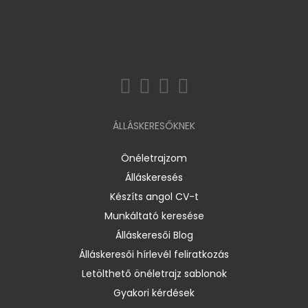
ÁLLÁSKERESŐKNEK
Önéletrajzom
Álláskeresés
Készíts angol CV-t
Munkáltató keresése
Álláskeresői Blog
Álláskeresői hírlevél feliratkozás
Letölthető önéletrajz sablonok
Gyakori kérdések