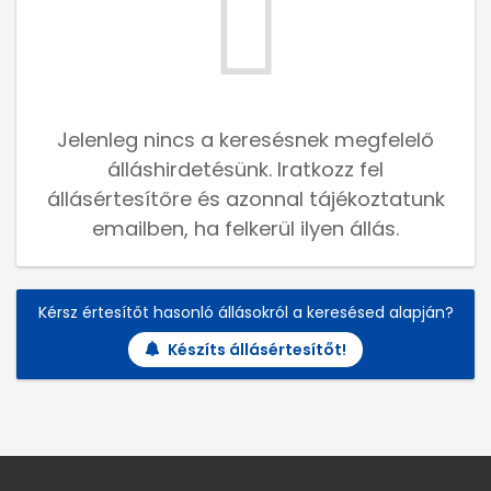
Jelenleg nincs a keresésnek megfelelő
álláshirdetésünk. Iratkozz fel
állásértesítőre és azonnal tájékoztatunk
emailben, ha felkerül ilyen állás.
Kérsz értesítőt hasonló állásokról a keresésed alapján?
Készíts állásértesítőt!