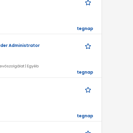
tegnap
rder Administrator
Vevőszolgálat | Egyéb
tegnap
tegnap