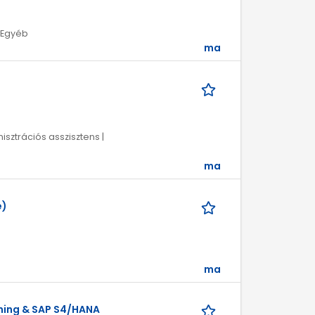
| Egyéb
ma
isztrációs asszisztens |
ma
e)
ma
nning & SAP S4/HANA