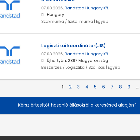
07.08.2026,
Randstad Hungary Kft.
Hungary
Szakmunka / fizikai munka | Egyéb
Logisztikai koordinátor(JIS)
07.08.2026,
Randstad Hungary Kft.
Újhartyán, 2367 Magyarország
Beszerzés / Logisztika / Szállítás | Egyéb
1
2
3
4
5
6
7
8
9
…
Kérsz értesítőt hasonló állásokról a keresésed alapján?