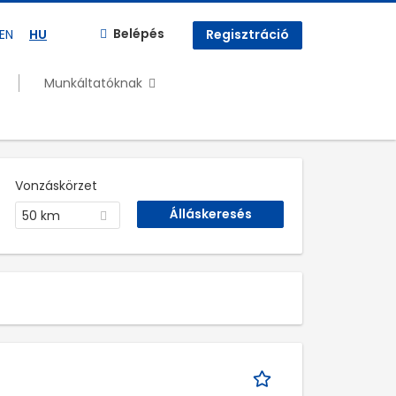
Belépés
EN
HU
Regisztráció
Munkáltatóknak
Vonzáskörzet
50 km