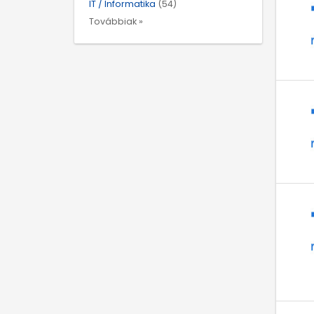
IT / Informatika
(54)
Továbbiak »