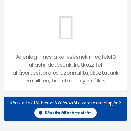
Jelenleg nincs a keresésnek megfelelő
álláshirdetésünk. Iratkozz fel
állásértesítőre és azonnal tájékoztatunk
emailben, ha felkerül ilyen állás.
Kérsz értesítőt hasonló állásokról a keresésed alapján?
Készíts állásértesítőt!