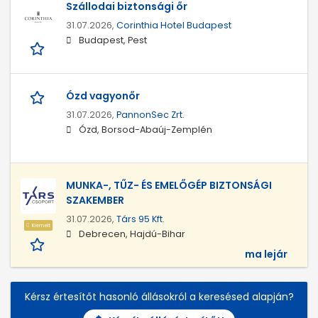
Szállodai biztonsági őr
31.07.2026,
Corinthia Hotel Budapest
Budapest, Pest
Ózd vagyonőr
31.07.2026,
PannonSec Zrt.
Ózd, Borsod-Abaúj-Zemplén
MUNKA-, TŰZ- ÉS EMELŐGÉP BIZTONSÁGI
SZAKEMBER
31.07.2026,
Társ 95 Kft.
Kiemelt
Debrecen, Hajdú-Bihar
ma lejár
Kérsz értesítőt hasonló állásokról a keresésed alapján?