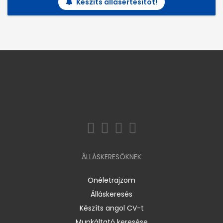
Készíts állásértesítőt!
ÁLLÁSKERESŐKNEK
Önéletrajzom
Álláskeresés
Készíts angol CV-t
Munkáltató keresése