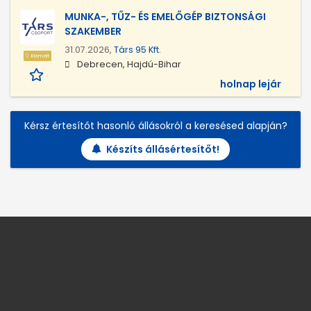
MUNKA-, TŰZ- ÉS EMELŐGÉP BIZTONSÁGI
SZAKEMBER
31.07.2026,
Társ 95 Kft.
Kiemelt
Debrecen, Hajdú-Bihar
holnap lejár
Kérsz értesítőt hasonló állásokról a keresésed alapján?
Készíts állásértesítőt!