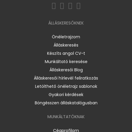
ÁLLÁSKERESŐKNEK
Önéletrajzom
Álláskeresés
Készíts angol CV-t
Munkáltató keresése
Álláskeresői Blog
Álláskeresői hírlevél feliratkozás
Letölthető önéletrajz sablonok
Gyakori kérdések
Böngésszen álláskatalógusban
MUNKÁLTATÓKNAK
Cégprofilom