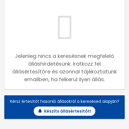
Jelenleg nincs a keresésnek megfelelő
álláshirdetésünk. Iratkozz fel
állásértesítőre és azonnal tájékoztatunk
emailben, ha felkerül ilyen állás.
Kérsz értesítőt hasonló állásokról a keresésed alapján?
Készíts állásértesítőt!