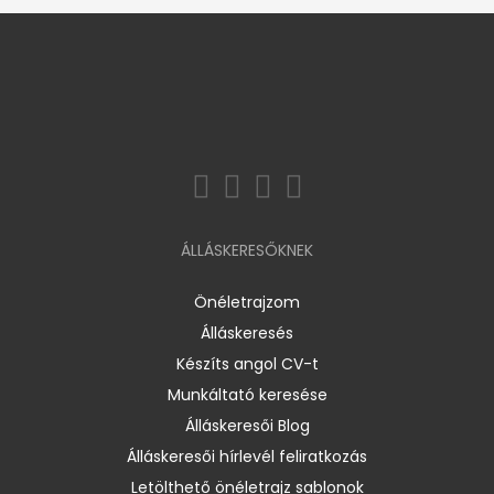
ÁLLÁSKERESŐKNEK
Önéletrajzom
Álláskeresés
Készíts angol CV-t
Munkáltató keresése
Álláskeresői Blog
Álláskeresői hírlevél feliratkozás
Letölthető önéletrajz sablonok