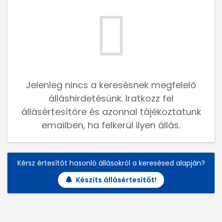
Jelenleg nincs a keresésnek megfelelő
álláshirdetésünk. Iratkozz fel
állásértesítőre és azonnal tájékoztatunk
emailben, ha felkerül ilyen állás.
Kérsz értesítőt hasonló állásokról a keresésed alapján?
Készíts állásértesítőt!