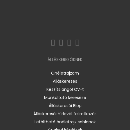
ÁLLÁSKERESŐKNEK
Önéletrajzom
Álláskeresés
Készíts angol CV-t
Munkáltató keresése
Álláskeresői Blog
Álláskeresői hírlevél feliratkozás
Letölthető önéletrajz sablonok
Gyakori kérdések