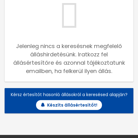
Jelenleg nincs a keresésnek megfelelő
álláshirdetésünk. Iratkozz fel
állásértesítőre és azonnal tájékoztatunk
emailben, ha felkerül ilyen állás.
Kérsz értesítőt hasonló állásokról a keresésed alapján?
Készíts állásértesítőt!