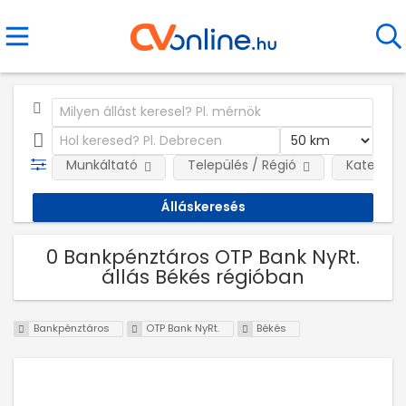
Munkáltató
Település / Régió
Kategóri
0 Bankpénztáros OTP Bank NyRt.
állás Békés régióban
Bankpénztáros
OTP Bank NyRt.
Békés