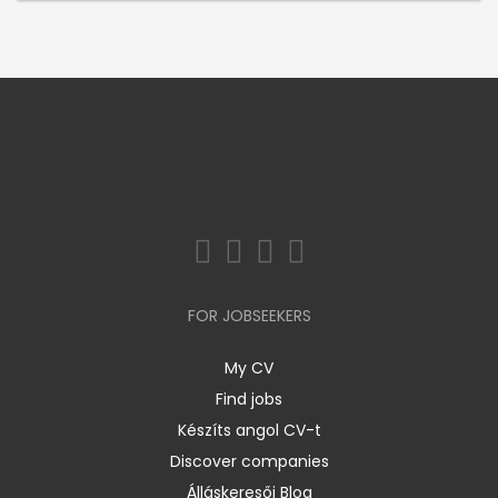
FOR JOBSEEKERS
My CV
Find jobs
Készíts angol CV-t
Discover companies
Álláskeresői Blog