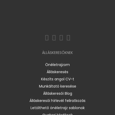
ÁLLÁSKERESŐKNEK
Önéletrajzom
Álláskeresés
Készíts angol CV-t
Munkáltató keresése
Álláskeresői Blog
Álláskeresői hírlevél feliratkozás
Letölthető önéletrajz sablonok
Gyakori kérdések