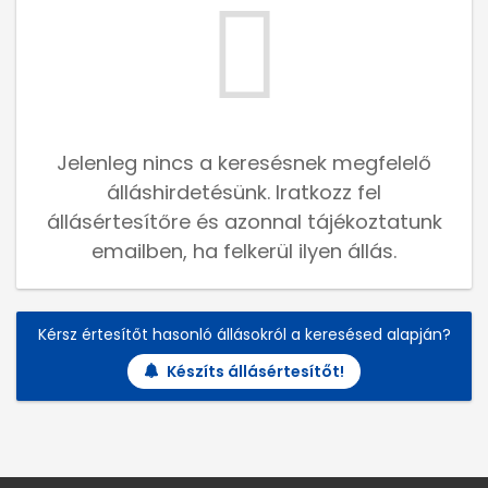
Jelenleg nincs a keresésnek megfelelő
álláshirdetésünk. Iratkozz fel
állásértesítőre és azonnal tájékoztatunk
emailben, ha felkerül ilyen állás.
Kérsz értesítőt hasonló állásokról a keresésed alapján?
Készíts állásértesítőt!