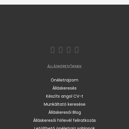
ÁLLÁSKERESŐKNEK
Önéletrajzom
Álláskeresés
Készíts angol CV-t
Munkáltató keresése
Álláskeresői Blog
Álláskeresői hírlevél feliratkozás
Letölthető önéletrajz sablonok