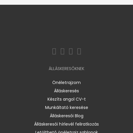
ÁLLÁSKERESŐKNEK
Önéletrajzom
Álláskeresés
Készíts angol CV-t
Munkáltató keresése
Álláskeresői Blog
Álláskeresői hírlevél feliratkozás
Letölthető önéletrajz sablonok