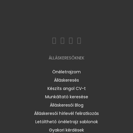
ÁLLÁSKERESŐKNEK
Önéletrajzom
Álláskeresés
Készíts angol CV-t
Munkáltató keresése
Álláskeresői Blog
Álláskeresői hírlevél feliratkozás
Letölthető önéletrajz sablonok
Gyakori kérdések