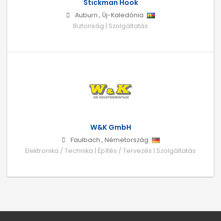
Stickman Hook
Auburn
,
Új-Kaledónia
Biztonság | Szolgáltatás
W&K GmbH
Faulbach
,
Németország
Elektronika / Technika | Építés / Tervezés | Szolgáltatás