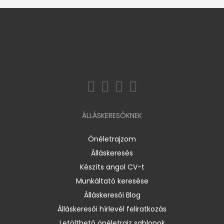
ÁLLÁSKERESŐKNEK
Önéletrajzom
Álláskeresés
Készíts angol CV-t
Munkáltató keresése
Álláskeresői Blog
Álláskeresői hírlevél feliratkozás
Letölthető önéletrajz sablonok