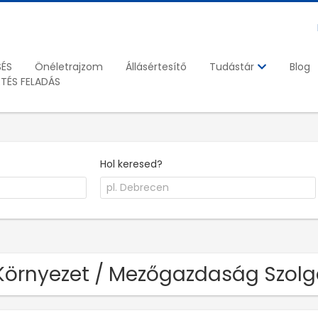
SÉS
Önéletrajzom
Állásértesítő
Blog
Tudástár
ETÉS FELADÁS
Hol keresed?
Környezet / Mezőgazdaság Szolg