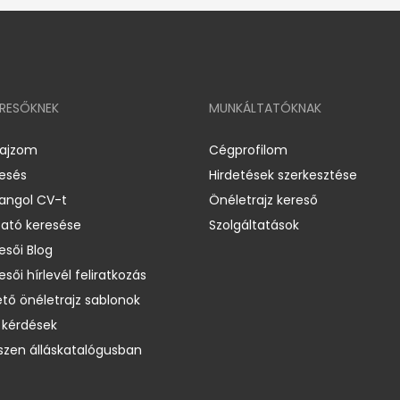
ERESŐKNEK
MUNKÁLTATÓKNAK
rajzom
Cégprofilom
resés
Hirdetések szerkesztése
 angol CV-t
Önéletrajz kereső
ató keresése
Szolgáltatások
esői Blog
esői hírlevél feliratkozás
ető önéletrajz sablonok
 kérdések
zen álláskatalógusban