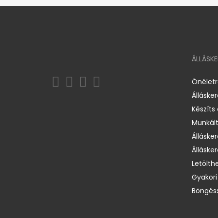
ÁLLÁSK
Önélet
Álláske
Készíts
Munkált
Állásker
Állásker
Letölth
Gyakori
Böngéss