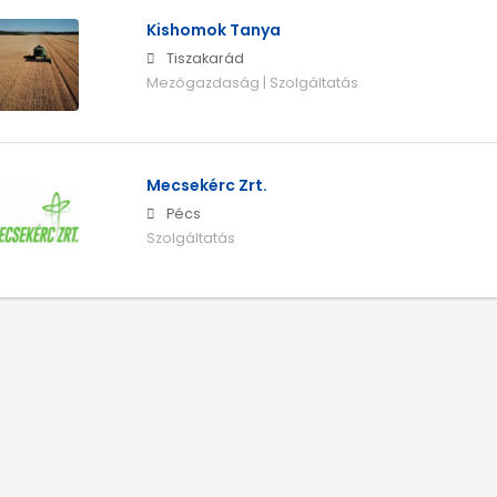
Kishomok Tanya
Tiszakarád
Mezőgazdaság | Szolgáltatás
Mecsekérc Zrt.
Pécs
Szolgáltatás