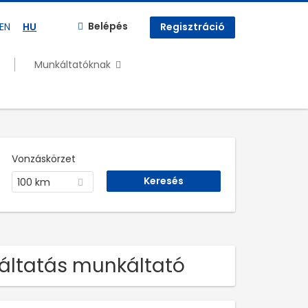
Belépés
EN
HU
Regisztráció
Munkáltatóknak
Vonzáskörzet
100 km
áltatás munkáltató