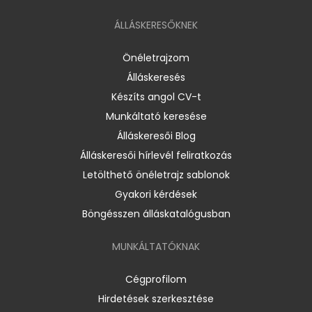
ÁLLÁSKERESŐKNEK
Önéletrajzom
Álláskeresés
Készíts angol CV-t
Munkáltató keresése
Álláskeresői Blog
Álláskeresői hírlevél feliratkozás
Letölthető önéletrajz sablonok
Gyakori kérdések
Böngésszen álláskatalógusban
MUNKÁLTATÓKNAK
Cégprofilom
Hirdetések szerkesztése