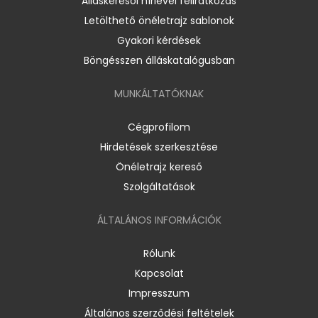
Álláskeresői hírlevél feliratkozás
Letölthető önéletrajz sablonok
Gyakori kérdések
Böngésszen álláskatalógusban
MUNKÁLTATÓKNAK
Cégprofilom
Hirdetések szerkesztése
Önéletrajz kereső
Szolgáltatások
ÁLTALÁNOS INFORMÁCIÓK
Rólunk
Kapcsolat
Impresszum
Általános szerződési feltételek