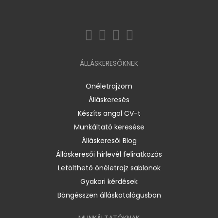
ÁLLÁSKERESŐKNEK
Önéletrajzom
Álláskeresés
Készíts angol CV-t
Munkáltató keresése
Álláskeresői Blog
Álláskeresői hírlevél feliratkozás
Letölthető önéletrajz sablonok
Gyakori kérdések
Böngésszen álláskatalógusban
MUNKÁLTATÓKNAK