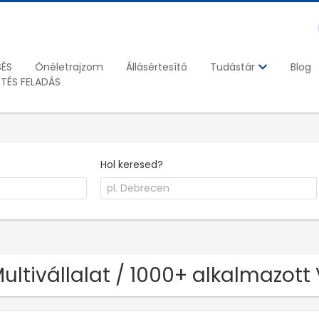
SÉS
Önéletrajzom
Állásértesítő
Blog
Tudástár
ETÉS FELADÁS
Hol keresed?
Multivállalat / 1000+ alkalmazot