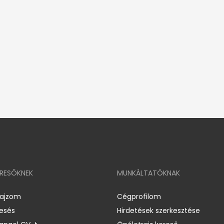
ERESŐKNEK
MUNKÁLTATÓKNAK
rajzom
Cégprofilom
resés
Hirdetések szerkesztése