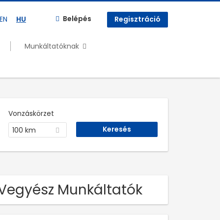
Belépés
EN
HU
Regisztráció
Munkáltatóknak
Vonzáskörzet
100 km
t Vegyész Munkáltatók