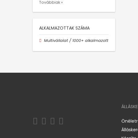
Továbbiak »
ALKALMAZOTTAK SZÁMA
Multivállalat / 1000+ alkalmazott
ÁLLÁSK
Önélet
Álláske