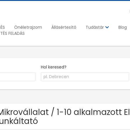
SÉS
Önéletrajzom
Állásértesítő
Blog
Tudástár
ETÉS FELADÁS
Hol keresed?
Mikrovállalat / 1-10 alkalmazott E
nkáltató