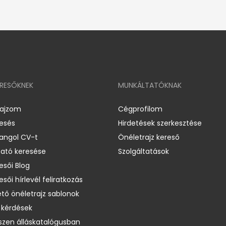
ERESŐKNEK
MUNKÁLTATÓKNAK
rajzom
Cégprofilom
resés
Hirdetések szerkesztése
 angol CV-t
Önéletrajz kereső
ató keresése
Szolgáltatások
esői Blog
esői hírlevél feliratkozás
ető önéletrajz sablonok
 kérdések
zen álláskatalógusban