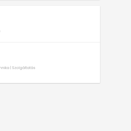
s
hnika | Szolgáltatás