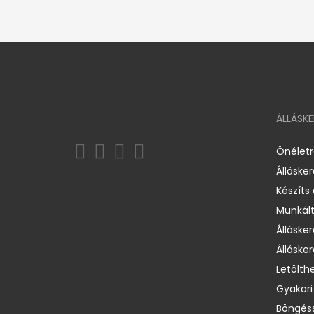
ÁLLÁSK
Önélet
Álláske
Készíts
Munkált
Állásker
Állásker
Letölth
Gyakori
Böngéss