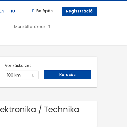
Belépés
EN
HU
Regisztráció
Munkáltatóknak
Vonzáskörzet
100 km
lektronika / Technika