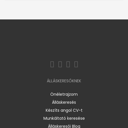
ÁLLÁSKERESŐKNEK
Önéletrajzom
Álláskeresés
Készíts angol CV-t
Munkáltató keresése
Álláskeresői Blog