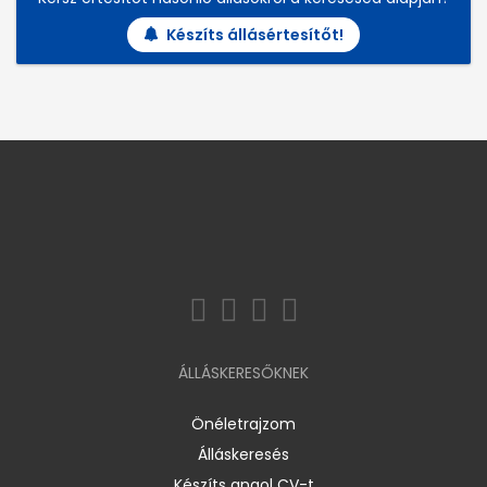
Készíts állásértesítőt!
ÁLLÁSKERESŐKNEK
Önéletrajzom
Álláskeresés
Készíts angol CV-t