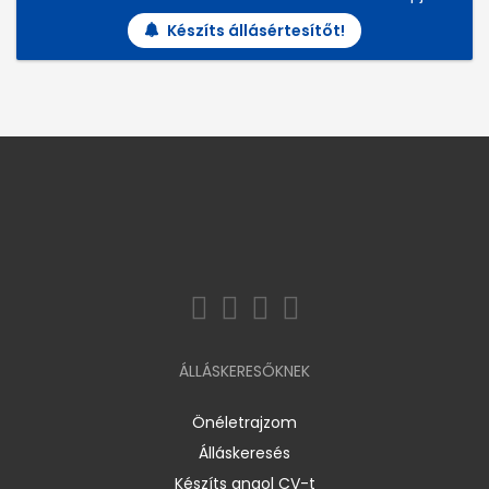
Készíts állásértesítőt!
ÁLLÁSKERESŐKNEK
Önéletrajzom
Álláskeresés
Készíts angol CV-t