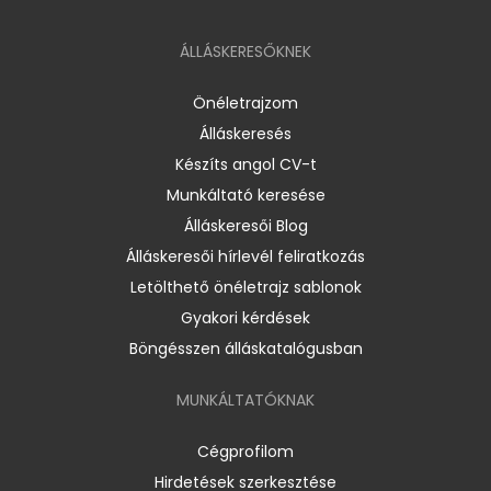
ÁLLÁSKERESŐKNEK
Önéletrajzom
Álláskeresés
Készíts angol CV-t
Munkáltató keresése
Álláskeresői Blog
Álláskeresői hírlevél feliratkozás
Letölthető önéletrajz sablonok
Gyakori kérdések
Böngésszen álláskatalógusban
MUNKÁLTATÓKNAK
Cégprofilom
Hirdetések szerkesztése