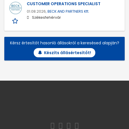
CUSTOMER OPERATIONS SPECIALIST
01.08.2026,
BECK AND PARTNERS Kft.
Székesfehérvár
Kérsz értesítőt hasonló állásokról a keresésed alapján?
Készíts állásértesítőt!