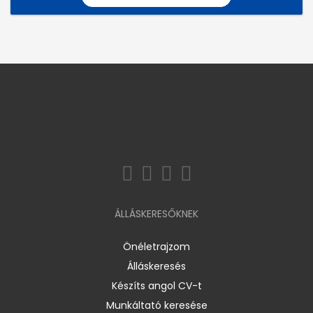
ÁLLÁSKERESŐKNEK
Önéletrajzom
Álláskeresés
Készíts angol CV-t
Munkáltató keresése