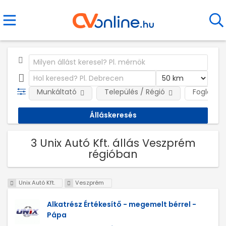
Munkáltató
Település / Régió
Foglalkoz
3 Unix Autó Kft. állás Veszprém
régióban
Unix Autó Kft.
Veszprém
Alkatrész Értékesítő - megemelt bérrel -
Pápa