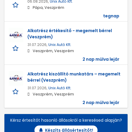
06.08.2026,
Unix Autó Kft.
Pápa, Veszprém
tegnap
Alkatrész értékesítő - megemelt bérrel
(Veszprém)
31.07.2026,
Unix Autó Kft.
Veszprém, Veszprém
2 nap múlva lejár
Alkatrész kiszállító munkatárs – megemelt
bérrel (Veszprém)
31.07.2026,
Unix Autó Kft.
Veszprém, Veszprém
2 nap múlva lejár
Kérsz értesítőt hasonló állásokról a keresésed alapján?
Készíts állásértesítőt!