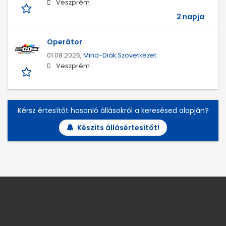
Veszprém
2 napja
Operátor
01.08.2026,
Mind-Diák Szövetkezet
Veszprém
Kérsz értesítőt hasonló állásokról a keresésed alapján?
Készíts állásértesítőt!