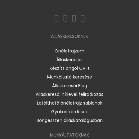
ÁLLÁSKERESŐKNEK
Önéletrajzom
Álláskeresés
Készíts angol CV-t
Munkáltató keresése
Álláskeresői Blog
Álláskeresői hírlevél feliratkozás
Letölthető önéletrajz sablonok
Gyakori kérdések
Böngésszen álláskatalógusban
MUNKÁLTATÓKNAK