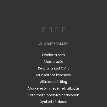
ÁLLÁSKERESŐKNEK
Önéletrajzom
Álláskeresés
Készíts angol CV-t
Munkáltató keresése
Álláskeresői Blog
Álláskeresői hírlevél feliratkozás
Letölthető önéletrajz sablonok
Gyakori kérdések