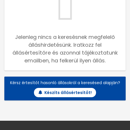
Jelenleg nincs a keresésnek megfelelő
álláshirdetésünk. Iratkozz fel
állásértesítőre és azonnal tájékoztatunk
emailben, ha felkerül ilyen állás.
Kérsz értesítőt hasonló állásokról a keresésed alapján?
Készíts állásértesítőt!