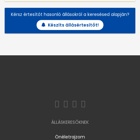
Kérsz értesítőt hasonló állásokról a keresésed alapján?
Készíts állásértesítőt!
ÁLLÁSKERESŐKNEK
Önéletrajzom