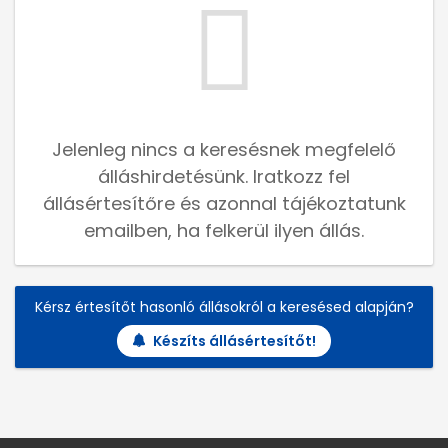
Jelenleg nincs a keresésnek megfelelő
álláshirdetésünk. Iratkozz fel
állásértesítőre és azonnal tájékoztatunk
emailben, ha felkerül ilyen állás.
Kérsz értesítőt hasonló állásokról a keresésed alapján?
Készíts állásértesítőt!