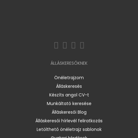
ÁLLÁSKERESŐKNEK
Önéletrajzom
Álláskeresés
Készíts angol CV-t
Munkáltató keresése
Álláskeresői Blog
Álláskeresői hírlevél feliratkozás
Letölthető önéletrajz sablonok
Gyakori kérdések