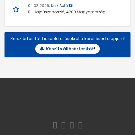
04.08.2026,
Unix Autó Kft.
Hajdúszoboszló, 4200 Magyarország
Kérsz értesítőt hasonló állásokról a keresésed alapján?
Készíts állásértesítőt!