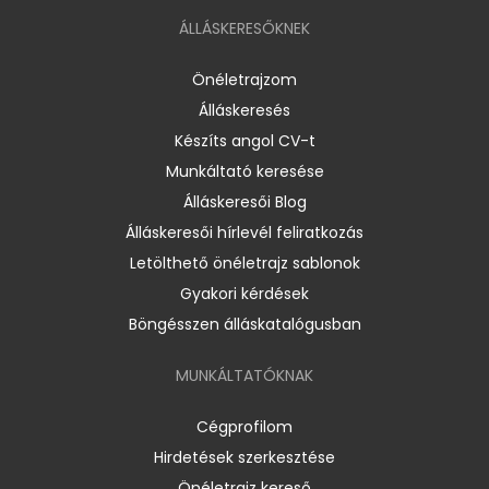
ÁLLÁSKERESŐKNEK
Önéletrajzom
Álláskeresés
Készíts angol CV-t
Munkáltató keresése
Álláskeresői Blog
Álláskeresői hírlevél feliratkozás
Letölthető önéletrajz sablonok
Gyakori kérdések
Böngésszen álláskatalógusban
MUNKÁLTATÓKNAK
Cégprofilom
Hirdetések szerkesztése
Önéletrajz kereső