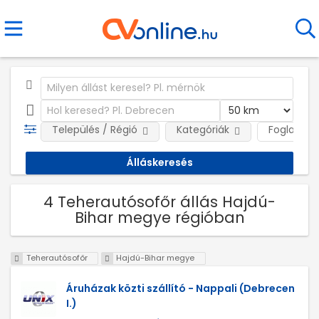
Település / Régió
Kategóriák
Foglalkozt
4 Teherautósofőr állás Hajdú-
Bihar megye régióban
Teherautósofőr
Hajdú-Bihar megye
Áruházak közti szállító - Nappali (Debrecen
I.)