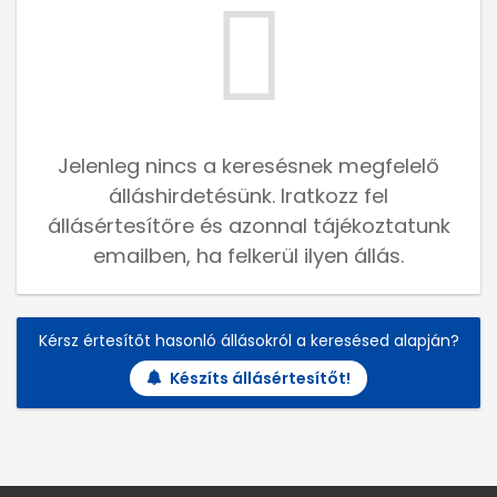
Jelenleg nincs a keresésnek megfelelő
álláshirdetésünk. Iratkozz fel
állásértesítőre és azonnal tájékoztatunk
emailben, ha felkerül ilyen állás.
Kérsz értesítőt hasonló állásokról a keresésed alapján?
Készíts állásértesítőt!