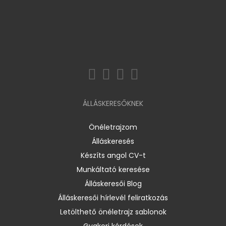
ÁLLÁSKERESŐKNEK
Önéletrajzom
Álláskeresés
Készíts angol CV-t
Munkáltató keresése
Álláskeresői Blog
Álláskeresői hírlevél feliratkozás
Letölthető önéletrajz sablonok
Gyakori kérdések